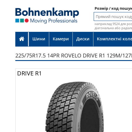
Розмір / код пошу
наприклад 9524 для роз
діагональна або радіал
Шини
Камери
Диски
Комплектні кол
225/75R17.5 14PR ROVELO DRIVE R1 129M/12
Фот
DRIVE R1