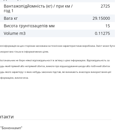
Вантажопідйомність (кг) / при км /
2725
год 1
Вага кг
29.15000
Висота грунтозацепів мм
15
Volume m3
0.11275
Вся інформація на цих сторінках заснована на технічних характеристиках виробника. Зміст може бути
використано тільки в інформативних цілях.
Постачальник не бере ніякої відповідальності в зв'язку з цією інформацією. Відповідальність за
будь-який прямий або непрямий збиток, вимоги про відшкодування шкоди або побічний збиток
будь-якого характеру і з яких-небудь законних підстав, які виникають внаслідок використання цієї
інформацією, виключена.
нтакти
 "Боненкамп"