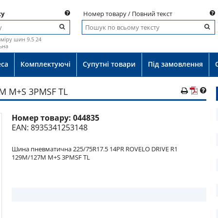
ку
Номер товару / Повний текст
міру шин 9.5 24
ьна
еса
Комплектуючі
Супутні товари
Під замовлення
7M M+S 3PMSF TL
Номер товару:
044835
о
EAN: 8935341253148
Шина пневматична 225/75R17.5 14PR ROVELO DRIVE R1
129M/127M M+S 3PMSF TL