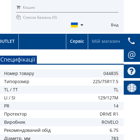
Кошик
Список бажань (
0
)
Вхід
OUTLET
Сервіс
Мій магазин
@
Специфікації
Номер товару
044835
Типорозмір
225/75R17.5
TL / TT
TL
LI / SI
129/127M
PR
14
Протектор
DRIVE R1
Виробник
ROVELO
Рекомендований обід
6.75
Діаметр, мм
783