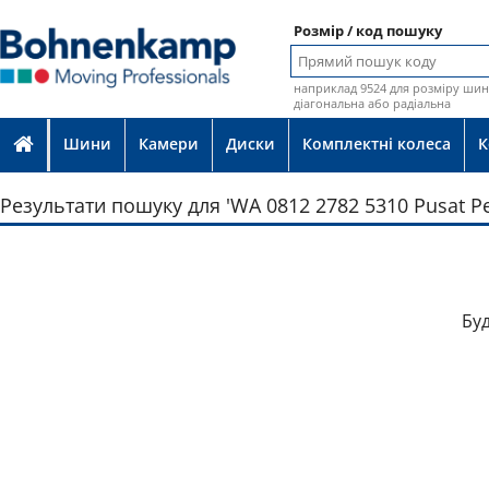
Розмір / код пошуку
наприклад 9524 для розміру шин 
діагональна або радіальна
Шини
Камери
Диски
Комплектні колеса
К
Результати пошуку для 'WA 0812 2782 5310 Pusat Pe
Буд