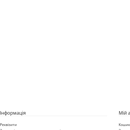
Iнформація
Мій 
Реквізити
Коши