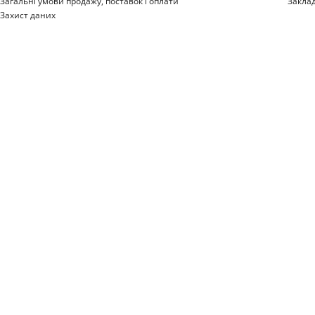
Загальні умови продажу, поставок і оплати
Закла
Захист даних