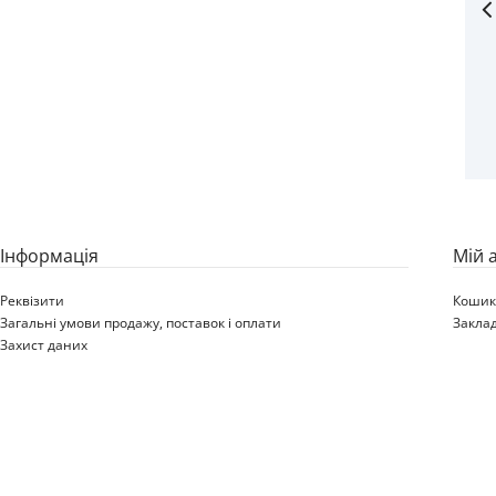
7.00X12 H2 5/94/140 R14
ET0 VG SILVER RAL9006
JANTSA ONE PART 70136
JBS 001
Iнформація
Мій 
Реквізити
Коши
Загальні умови продажу, поставок і оплати
Закла
Захист даних