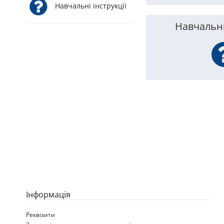
Навчальні інструкції
Навчальні
Iнформація
Реквізити