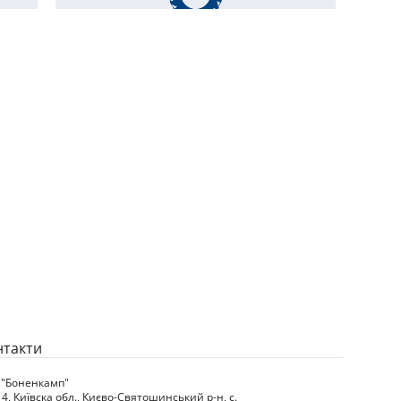
нтакти
 "Боненкамп"
4, Київска обл., Києво-Святошинський р-н, с.