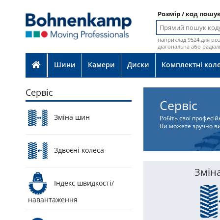
Розмір / код пошу
наприклад 9524 для роз
діагональна або радіал
Шини
Камери
Диски
Комплектні кол
Сервіс
Сервіс
Зміна шин
Робіть свої професі
Ви можете зручно в
Здвоєні колеса
Змін
Індекс швидкості/
навантаження