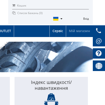
Кошик
Список бажань (
0
)
Вхід
OUTLET
Сервіс
Мій магазин
@
Індекс швидкості/
навантаження