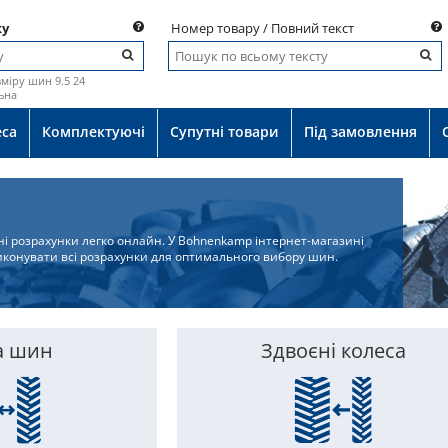
ку
Номер товару / Повний текст
міру шин 9.5 24
ьна
еса
Комплектуючі
Супутні товари
Під замовлення
йні розрахунки легко онлайн. У Bohnenkamp інтернет-магазині
иконувати всі розрахунки для оптимального вибору шин.
а шин
Здвоєні колеса