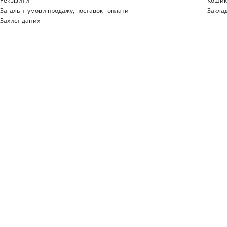
Реквізити
Коши
Загальні умови продажу, поставок і оплати
Закла
Захист даних