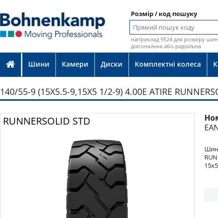
Розмір / код пошуку
наприклад 9524 для розміру шин 
діагональна або радіальна
Шини
Камери
Диски
Комплектні колеса
К
140/55-9 (15X5.5-9,15X5 1/2-9) 4.00E ATIRE RUNNER
Но
Фото
RUNNERSOLID STD
EAN
Шина
RUN
15x5