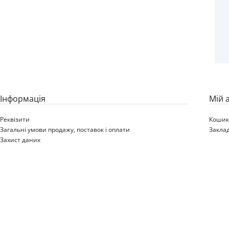
15.0/55-17 (380/55-17)
12PR BKT AW 705 138A8
TL 380/55-17
Iнформація
Мій 
Реквізити
Коши
Загальні умови продажу, поставок і оплати
Закла
Захист даних