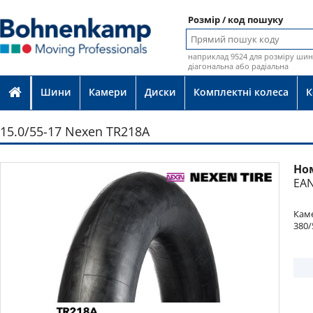
Розмір / код пошуку
наприклад 9524 для розміру шин 
діагональна або радіальна
Шини
Камери
Диски
Комплектні колеса
К
15.0/55-17 Nexen TR218A
Но
Фото
EAN
Каме
380/