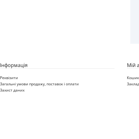
Iнформація
Мій 
Реквізити
Коши
Загальні умови продажу, поставок і оплати
Закла
Захист даних