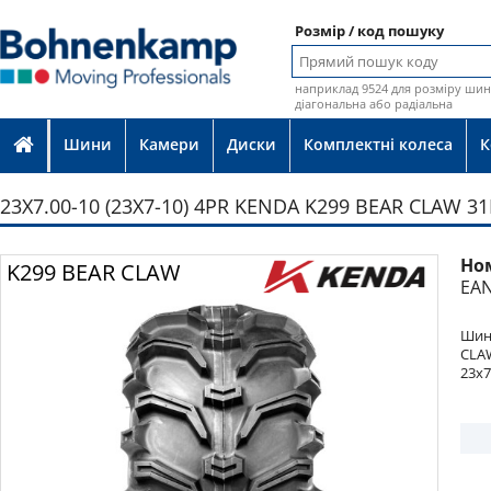
Розмір / код пошуку
наприклад 9524 для розміру шин 
діагональна або радіальна
Шини
Камери
Диски
Комплектні колеса
К
23X7.00-10 (23X7-10) 4PR KENDA K299 BEAR CLAW 31
Но
Фото
K299 BEAR CLAW
EAN
Шина
CLAW
23x7