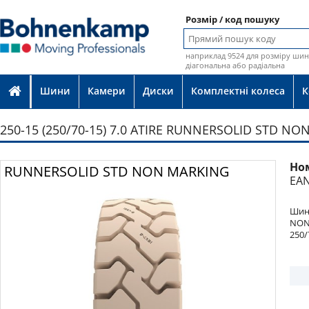
Розмір / код пошуку
наприклад 9524 для розміру шин 
діагональна або радіальна
Шини
Камери
Диски
Комплектні колеса
К
250-15 (250/70-15) 7.0 ATIRE RUNNERSOLID STD N
Но
Фото
RUNNERSOLID STD NON MARKING
EAN
Шина
NON
250/