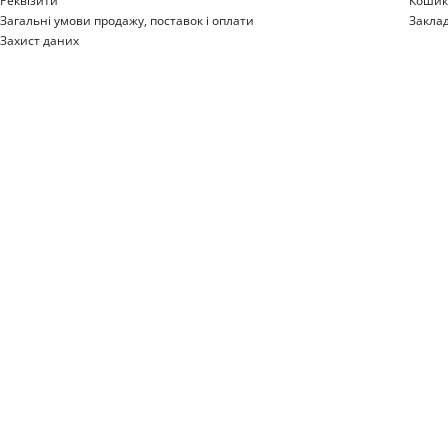
Реквізити
Коши
Загальні умови продажу, поставок і оплати
Закла
Захист даних