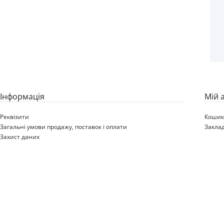
Iнформація
Мій 
Реквізити
Коши
Загальні умови продажу, поставок і оплати
Закла
Захист даних