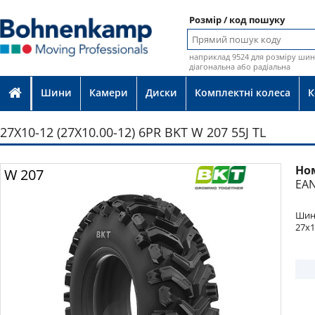
Розмір / код пошуку
наприклад 9524 для розміру шин 
діагональна або радіальна
Шини
Камери
Диски
Комплектні колеса
К
27X10-12 (27X10.00-12) 6PR BKT W 207 55J TL
Но
Фото
W 207
EAN
Шина
27x1