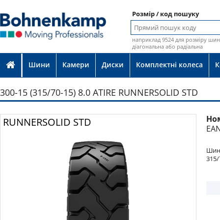
Розмір / код пошуку
наприклад 9524 для розміру шин 
діагональна або радіальна
Шини
Камери
Диски
Комплектні колеса
К
300-15 (315/70-15) 8.0 ATIRE RUNNERSOLID STD
Но
Фото
RUNNERSOLID STD
EAN
Шина
315/