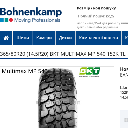
Розмір / код пошуку
наприклад 9524 для розміру шин 
діагональна або радіальна
Шини
Камери
Диски
Комплектні колеса
К
365/80R20 (14.5R20) BKT MULTIMAX MP 540 152K TL
Но
Фото
Multimax MP 540
EAN
Шина
152K
14.5
Н