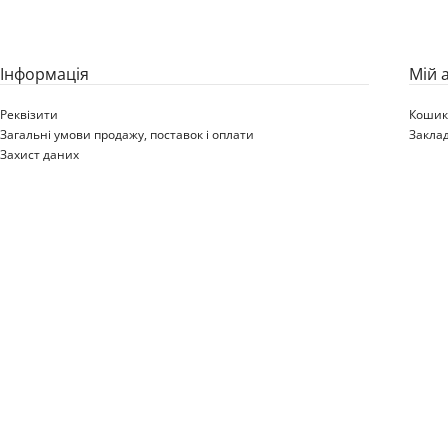
Iнформація
Мій 
Реквізити
Коши
Загальні умови продажу, поставок і оплати
Закла
Захист даних