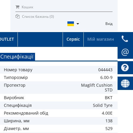
Кошик
Список бажань (
0
)
Вхід
OUTLET
Сервіс
Мій магазин
@
Специфікації
Номер товару
044443
Типорозмір
6.00-9
Протектор
Maglift Cushion
STD
Виробник
BKT
Специфiкацiя
Solid Tyre
Рекомендований обід
4.00E
Ширина, мм
138
Діаметр, мм
529