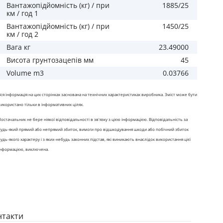
Вантажопідйомність (кг) / при
1885/25
км / год 1
Вантажопідйомність (кг) / при
1450/25
км / год 2
Вага кг
23.49000
Висота грунтозацепів мм
45
Volume m3
0.03766
Вся інформація на цих сторінках заснована на технічних характеристиках виробника. Зміст може бути
використано тільки в інформативних цілях.
Постачальник не бере ніякої відповідальності в зв'язку з цією інформацією. Відповідальність за
будь-який прямий або непрямий збиток, вимоги про відшкодування шкоди або побічний збиток
будь-якого характеру і з яких-небудь законних підстав, які виникають внаслідок використання цієї
інформацією, виключена.
нтакти