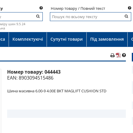
ку
Номер товару / Повний текст
міру шин 9.5 24
ьна
еса
Комплектуючі
Супутні товари
Під замовлення
Номер товару:
044443
о
EAN: 8903094515486
Шина масивна 6.00-9 4.00E BKT MAGLIFT CUSHION STD