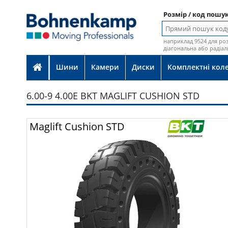
Розмір / код пошу
наприклад 9524 для роз
діагональна або радіал
Шини
Камери
Диски
Комплектні кол
6.00-9 4.00E BKT MAGLIFT CUSHION STD
Фот
Maglift Cushion STD