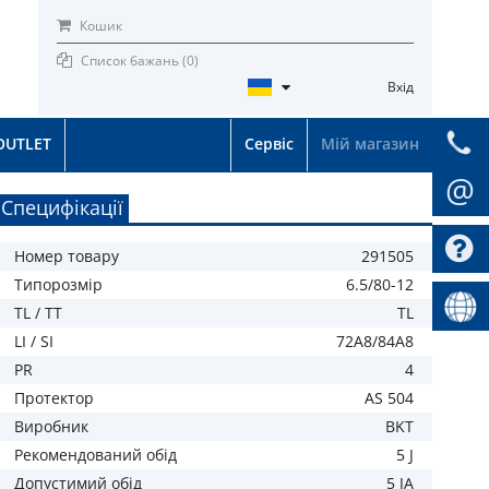
Кошик
Список бажань (
0
)
Вхід
OUTLET
Сервіс
Мій магазин
@
Специфікації
Номер товару
291505
Типорозмір
6.5/80-12
TL / TT
TL
LI / SI
72A8/84A8
PR
4
Протектор
AS 504
Виробник
BKT
Рекомендований обід
5 J
Допустимий обід
5 JA