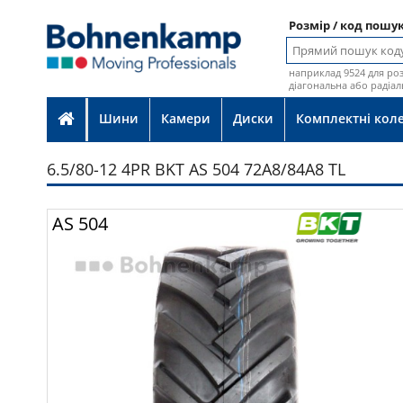
Розмір / код пошу
наприклад 9524 для роз
діагональна або радіал
Шини
Камери
Диски
Комплектні кол
6.5/80-12 4PR BKT AS 504 72A8/84A8 TL
Фот
AS 504