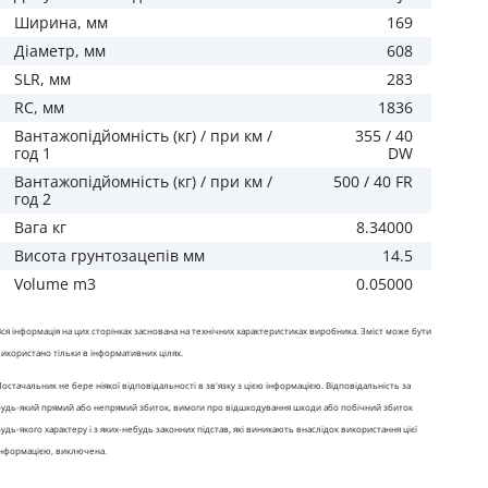
Ширина, мм
169
Діаметр, мм
608
SLR, мм
283
RC, мм
1836
Вантажопідйомність (кг) / при км /
355 / 40
год 1
DW
Вантажопідйомність (кг) / при км /
500 / 40 FR
год 2
Вага кг
8.34000
Висота грунтозацепів мм
14.5
Volume m3
0.05000
Вся інформація на цих сторінках заснована на технічних характеристиках виробника. Зміст може бути
використано тільки в інформативних цілях.
Постачальник не бере ніякої відповідальності в зв'язку з цією інформацією. Відповідальність за
будь-який прямий або непрямий збиток, вимоги про відшкодування шкоди або побічний збиток
будь-якого характеру і з яких-небудь законних підстав, які виникають внаслідок використання цієї
інформацією, виключена.