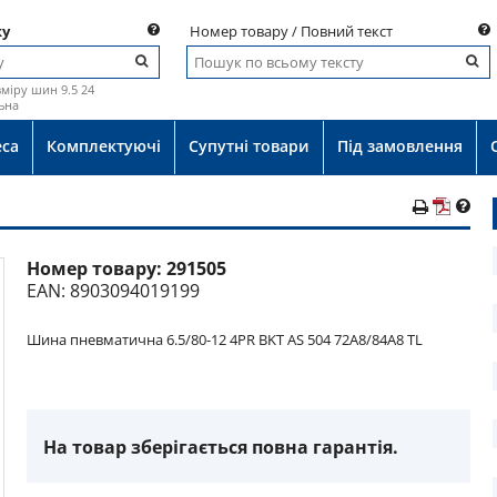
ку
Номер товару / Повний текст
міру шин 9.5 24
ьна
еса
Комплектуючі
Супутні товари
Під замовлення
Номер товару:
291505
о
EAN: 8903094019199
Шина пневматична 6.5/80-12 4PR BKT AS 504 72A8/84A8 TL
На товар зберігається повна гарантія.