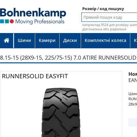
Розмір / код пошуку
наприклад 9524 для розміру шин 
діагональна або радіальна
Шини
Камери
Диски
Комплектні колеса
К
8.15-15 (28X9-15, 225/75-15) 7.0 ATIRE RUNNERSOLID
Но
Фото
RUNNERSOLID EASYFIT
EAN
Шина
RUN
28x9