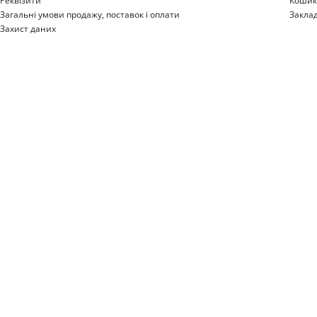
Реквізити
Коши
Загальні умови продажу, поставок і оплати
Закла
Захист даних