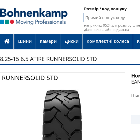
Розмір / код пошуку
наприклад 9524 для розміру шин 
діагональна або радіальна
Шини
Камери
Диски
Комплектні колеса
К
8.25-15 6.5 ATIRE RUNNERSOLID STD
Но
Фото
RUNNERSOLID STD
EAN
Шина