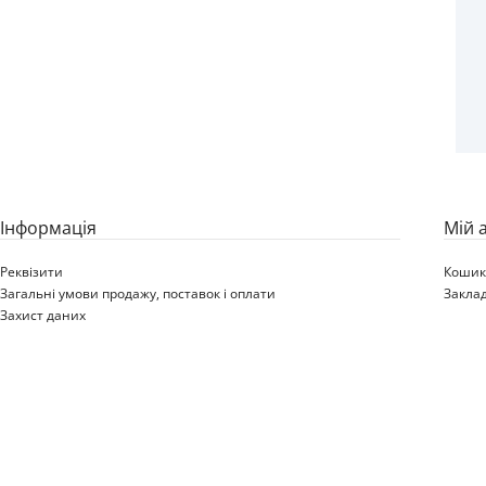
Iнформація
Мій 
Реквізити
Коши
Загальні умови продажу, поставок і оплати
Закла
Захист даних