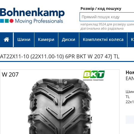
Розмір / код пошуку
наприклад 9524 для розміру шин 
діагональна або радіальна
Шини
Камери
Диски
Комплектні колеса
К
AT22X11-10 (22X11.00-10) 6PR BKT W 207 47J TL
Но
Фото
W 207
EAN
Шина
TL
22x1