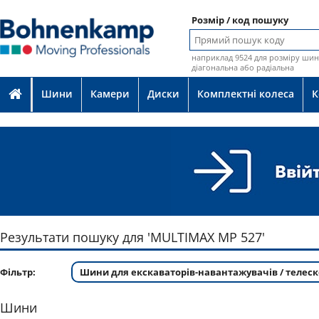
Розмір / код пошуку
наприклад 9524 для розміру шин 
діагональна або радіальна
Шини
Камери
Диски
Комплектні колеса
К
Результати пошуку для 'MULTIMAX MP 527'
Фільтр:
Шини для екскаваторів-навантажувачів / телеск
Шини