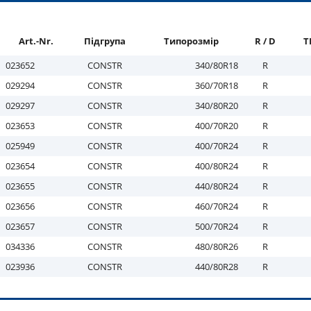
Art.-Nr.
Підгрупа
Типорозмір
R / D
T
023652
CONSTR
340/80R18
R
029294
CONSTR
360/70R18
R
029297
CONSTR
340/80R20
R
023653
CONSTR
400/70R20
R
025949
CONSTR
400/70R24
R
023654
CONSTR
400/80R24
R
023655
CONSTR
440/80R24
R
023656
CONSTR
460/70R24
R
023657
CONSTR
500/70R24
R
034336
CONSTR
480/80R26
R
023936
CONSTR
440/80R28
R