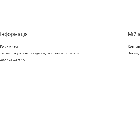
Iнформація
Мій 
Реквізити
Коши
Загальні умови продажу, поставок і оплати
Закла
Захист даних