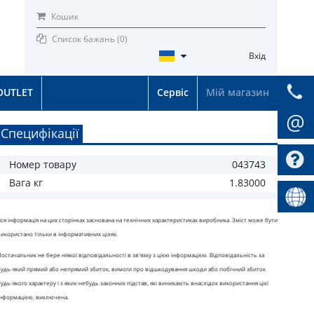
Кошик
Список бажань (
0
)
Вхід
OUTLET
Сервіс
Мій магазин
@
Специфікації
Номер товару
043743
Вага кг
1.83000
Вся інформація на цих сторінках заснована на технічних характеристиках виробника. Зміст може бути
використано тільки в інформативних цілях.
Постачальник не бере ніякої відповідальності в зв'язку з цією інформацією. Відповідальність за
будь-який прямий або непрямий збиток, вимоги про відшкодування шкоди або побічний збиток
будь-якого характеру і з яких-небудь законних підстав, які виникають внаслідок використання цієї
інформацією, виключена.