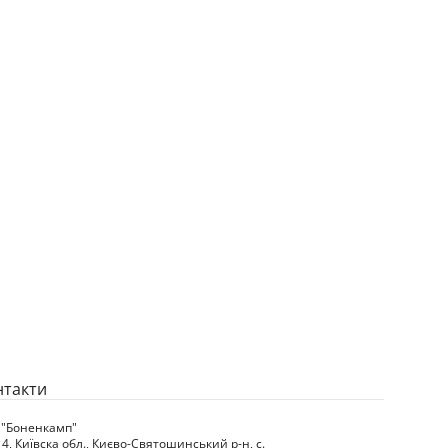
нтакти
 "Боненкамп"
4, Київска обл., Києво-Святошинський р-н, с.