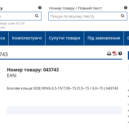
ку
Номер товару / Повний текст
міру шин 9.5 24
ьна
еса
Комплектуючі
Супутні товари
Під замовлення
3743
Номер товару:
043743
EAN:
Бокове кільце SIDE RING 6.5-15/7.00–15 (5.5–15 / 6.0–15 ) 043743