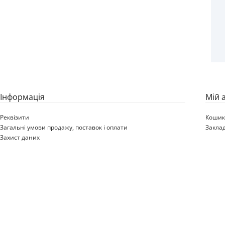
110/100-18 KENDA K775
WASHOUGAL 64M TT
Iнформація
Мій 
Реквізити
Коши
Загальні умови продажу, поставок і оплати
Закла
Захист даних