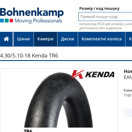
Розмір / код пошуку
наприклад 9524 для розміру шин 
діагональна або радіальна
Шини
Камери
Диски
Комплектні колеса
К
4.30/5.10-18 Kenda TR6
Но
Фото
EAN
Каме
110/