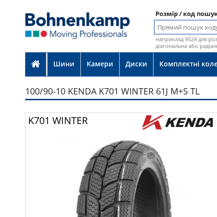
Розмір / код пошу
наприклад 9524 для роз
діагональна або радіал
Шини
Камери
Диски
Комплектні кол
100/90-10 KENDA K701 WINTER 61J M+S TL
Фот
K701 WINTER