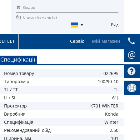
Кошик
Список бажань (
0
)
Вхід
OUTLET
Сервіс
Мій магазин
@
Специфікації
Номер товару
022695
Типорозмір
100/90-10
TL / TT
TL
LI / SI
61J
Протектор
K701 WINTER
Виробник
Kenda
Специфiкацiя
Winter
Рекомендований обід
2,50
Ширина, мм
101