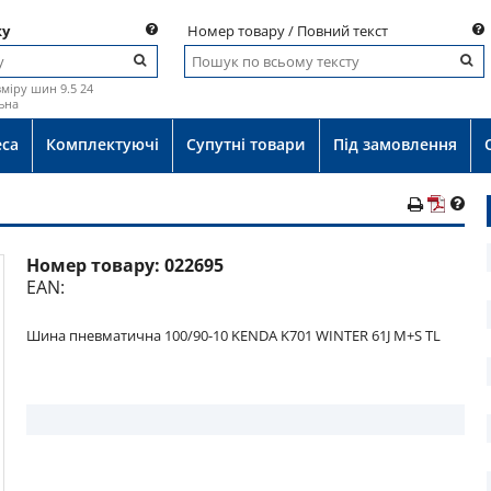
ку
Номер товару / Повний текст
міру шин 9.5 24
ьна
еса
Комплектуючі
Супутні товари
Під замовлення
Номер товару:
022695
о
EAN:
Шина пневматична 100/90-10 KENDA K701 WINTER 61J M+S TL