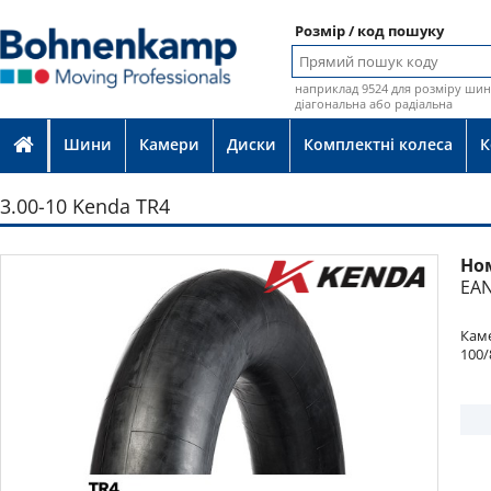
Розмір / код пошуку
наприклад 9524 для розміру шин 
діагональна або радіальна
Шини
Камери
Диски
Комплектні колеса
К
3.00-10 Kenda TR4
Но
Фото
EAN
Каме
100/