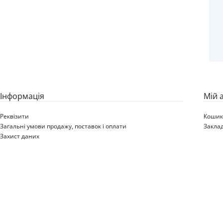
3.50-10 4PR KENDA K324
51J TL
Iнформація
Мій 
Реквізити
Коши
Загальні умови продажу, поставок і оплати
Закла
Захист даних