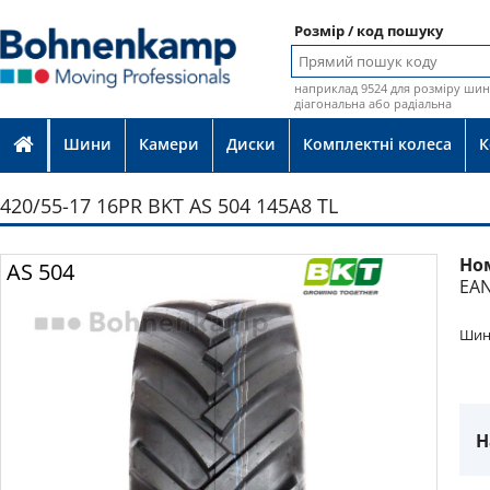
Розмір / код пошуку
наприклад 9524 для розміру шин 
діагональна або радіальна
Шини
Камери
Диски
Комплектні колеса
К
420/55-17 16PR BKT AS 504 145A8 TL
Но
Фото
AS 504
EAN
Шина
Н