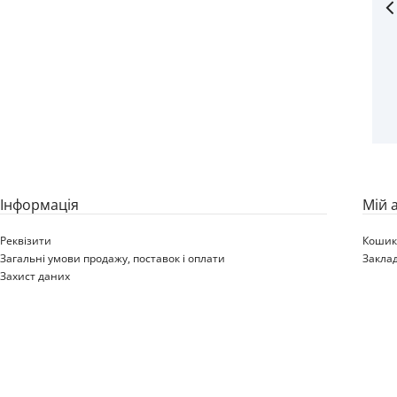
Iнформація
Мій 
Реквізити
Коши
Загальні умови продажу, поставок і оплати
Закла
Захист даних