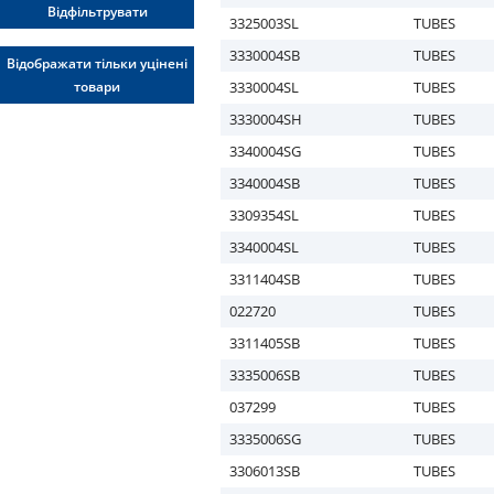
Відфільтрувати
3325003SL
TUBES
3330004SB
TUBES
Відображати тільки уцінені
товари
3330004SL
TUBES
3330004SH
TUBES
3340004SG
TUBES
3340004SB
TUBES
3309354SL
TUBES
3340004SL
TUBES
3311404SB
TUBES
022720
TUBES
3311405SB
TUBES
3335006SB
TUBES
037299
TUBES
3335006SG
TUBES
3306013SB
TUBES