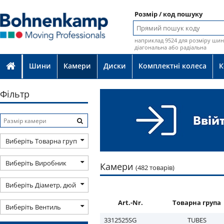
Розмір / код пошуку
наприклад 9524 для розміру шин 
діагональна або радіальна
Шини
Камери
Диски
Комплектні колеса
К
Фільтр
Виберіть Товарна група
Виберіть Виробник
Камери
(482 товарів)
Виберіть Діаметр, дюйм
Art.-Nr.
Товарна група
Виберіть Вентиль
3312525SG
TUBES