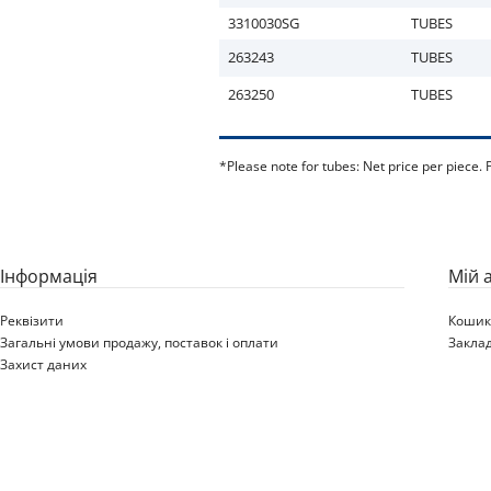
3310030SG
TUBES
263243
TUBES
263250
TUBES
*Please note for tubes: Net price per piece. 
Iнформація
Мій 
Реквізити
Коши
Загальні умови продажу, поставок і оплати
Закла
Захист даних