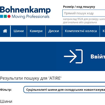
Розмір / код пошуку
наприклад 9524 для розміру шин 
діагональна або радіальна
Шини
Камери
Диски
Комплектні колеса
К
Результати пошуку для 'ATIRE'
Фільтр:
Суцільнолиті шини для складських навантажувач
Шини