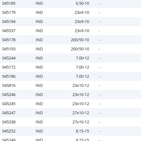
045185
IND
6.50-10
-
045179
IND
23x9-10
-
045194
IND
23x9-10
-
045537
IND
23x9-10
-
045178
IND
200/50-10
-
045193
IND
200/50-10
-
045244
IND
7.00-12
-
045172
IND
7.00-12
-
045186
IND
7.00-12
-
045816
IND
23x10-12
-
045246
IND
23x10-12
-
045245
IND
23x10-12
-
045247
IND
27x10-12
-
045338
IND
27x10-12
-
045252
IND
8.15-15
-
045249
IND
8.15-15
-