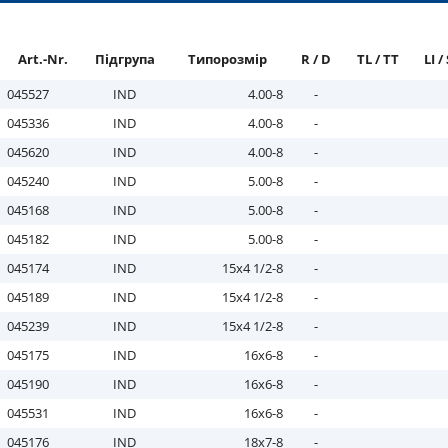
Art.-Nr.
Підгрупа
Типорозмір
R / D
TL / TT
LI / 
045527
IND
4.00-8
-
045336
IND
4.00-8
-
045620
IND
4.00-8
-
045240
IND
5.00-8
-
045168
IND
5.00-8
-
045182
IND
5.00-8
-
045174
IND
15x4 1/2-8
-
045189
IND
15x4 1/2-8
-
045239
IND
15x4 1/2-8
-
045175
IND
16x6-8
-
045190
IND
16x6-8
-
045531
IND
16x6-8
-
045176
IND
18x7-8
-