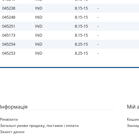
045238
IND
8.15-15
-
045248
IND
8.15-15
-
045251
IND
8.15-15
-
045173
IND
8.15-15
-
045254
IND
8.25-15
-
045253
IND
8.25-15
-
Iнформація
Мій 
Реквізити
Коши
Загальні умови продажу, поставок і оплати
Закла
Захист даних