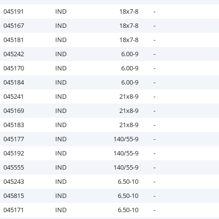
045191
IND
18x7-8
-
045167
IND
18x7-8
-
045181
IND
18x7-8
-
045242
IND
6.00-9
-
045170
IND
6.00-9
-
045184
IND
6.00-9
-
045241
IND
21x8-9
-
045169
IND
21x8-9
-
045183
IND
21x8-9
-
045177
IND
140/55-9
-
045192
IND
140/55-9
-
045555
IND
140/55-9
-
045243
IND
6.50-10
-
045815
IND
6.50-10
-
045171
IND
6.50-10
-